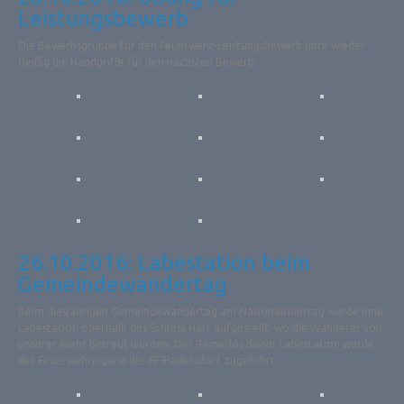
Leistungsbewerb
Die Bewerbsgruppe für den Feuerwehr-Leistungsbewerb übte wieder
fleißig die Handgriffe für den nächsten Bewerb.
26.10.2016: Labestation beim
Gemeindewandertag
Beim diesjährigen Gemeindewandertag am Nationalfeiertag wurde eine
Labestation oberhalb des Schloss Hart aufgestellt, wo die Wanderer von
unserer Wehr betreut wurden. Der Reinerlös dieser Labestation wurde
der Feuerwehrjugend der FF-Hadersdorf zugeführt.