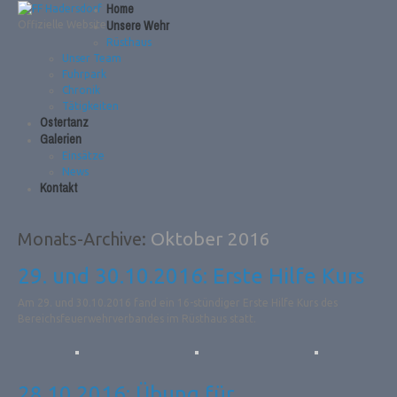
Home
Unsere Wehr
Offizielle Website
Rüsthaus
Unser Team
Fuhrpark
Chronik
Tätigkeiten
Ostertanz
Galerien
Einsätze
News
Kontakt
Oktober 2016
Monats-Archive:
29. und 30.10.2016: Erste Hilfe Kurs
Am 29. und 30.10.2016 fand ein 16-stündiger Erste Hilfe Kurs des
Bereichsfeuerwehrverbandes im Rüsthaus statt.
28.10.2016: Übung für