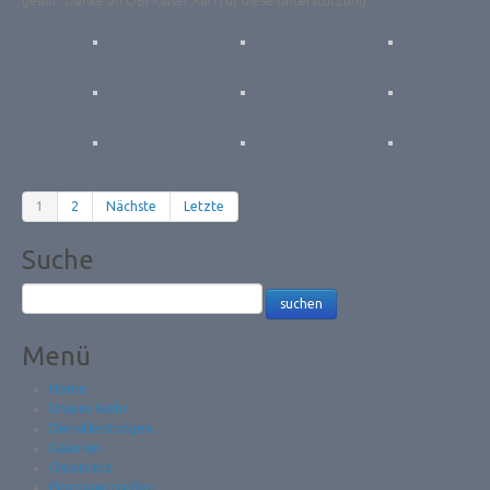
geübt. Danke an OBI Kaiser Karl für diese Unterstützung.
1
2
Nächste
Letzte
Suche
Menü
Home
Unsere Wehr
Dienstleistungen
Galerien
Ostertanz
Pinzgauertreffen