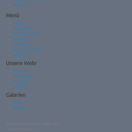
Kontakt
Menü
Home
Unsere Wehr
Dienstleistungen
Galerien
Ostertanz
Pinzgauertreffen
Kontakt
Unsere Wehr
Rüsthaus
Unser Team
Fuhrpark
Chronik
Galerien
News
Einsätze
Freiwillige Feuerwehr Hadersdorf
Lambachstrasse 4