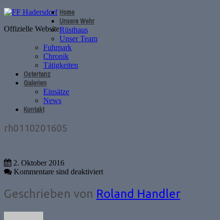
Home
Unsere Wehr
Offizielle Website
Rüsthaus
Unser Team
Fuhrpark
Chronik
Tätigkeiten
Ostertanz
Galerien
Einsätze
News
Kontakt
rh0110201605
2. Oktober 2016
Kommentare sind deaktiviert
Geschrieben von
Roland Handler