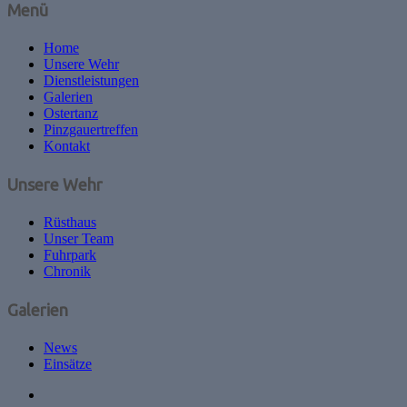
Menü
Home
Unsere Wehr
Dienstleistungen
Galerien
Ostertanz
Pinzgauertreffen
Kontakt
Unsere Wehr
Rüsthaus
Unser Team
Fuhrpark
Chronik
Galerien
News
Einsätze