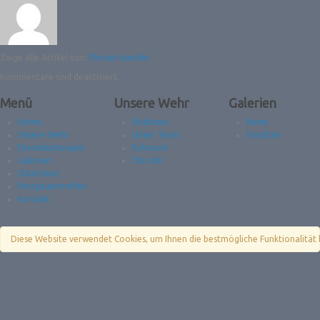
Zeige alle Artikel von:
Florian Handler
Kommentare sind deaktiviert.
Menü
Unsere Wehr
Galerien
Home
Rüsthaus
News
Unsere Wehr
Unser Team
Einsätze
Dienstleistungen
Fuhrpark
Galerien
Chronik
Ostertanz
Pinzgauertreffen
Kontakt
Diese Website verwendet Cookies, um Ihnen die bestmögliche Funktionalität 