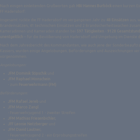
Nach einigen einleitenden Grußworten gab
HBI Hannes Burböck
einen kurzen Ein
FF Hadersdorf:
Insgesamt rückte die FF Hadersdorf im vergangenen Jahr zu
48 Einsätzen
aus, w
Brandeinsätzen, 41 technischen Einsätzen und 2 Brandsicherheitswachen zusa
Kameradinnen und Kameraden standen bei
597 Tätigkeiten
-
9128 Gesamtstun
unentgeltlich
– für die Bevölkerung von Hadersdorf und Umgebung im Dienste 
Nach dem Jahresbericht des Kommandanten, wie auch jene der Sonderbeauftr
Kassiers, wurden einige Angelobungen, Beförderungen und Auszeichnungen ve
vorgenommen.
Angelobungen:
JFM Dominik Stipschik
und
JFM Raphael Monschein
- zum
Feuerwehrmann (FM)
Beförderungen:
JFM Rafael Jereb
und
JFM Marco Zangl
- Feuerwehrjugend 1 - zweiter Streifen
JFM Mathias Friesenbichler,
JFF Leonie Netzberger
und
JFM David Lautner
,
-
Feuerwehrjugend 2 - ein Erprobungsstreifen