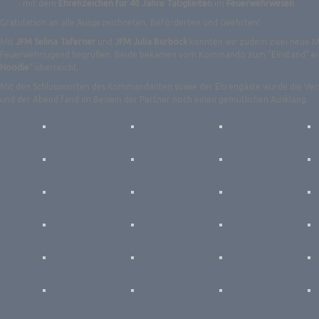
- mit dem
Ehrenzeichen für 40 Jahre Tätigkeiten
im
Feuerwehrwesen
Gratulation an alle Ausgezeichneten, Beförderten und Geehrten!
Mit
JFM Selina Taferner
und
JFM Julia Burböck
konnten wir zudem zwei neue Mit
Feuerwehrjugend begrüßen. Beide bekamen vom Kommando zum "Einstand" ei
Hoodie
" überreicht.
Mit den Schlussworten des Kommandanten sowie der Ehrengäste wurde die Ver
und der Abend fand im Beisein der Partner noch einen gemütlichen Ausklang.