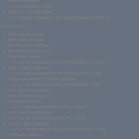
HFM Martin Jereb
- zum
Löschmeister (LM)
OBM d. S. Dominik Allmer
- zum
Hauptbrandmeisters des Sanitätsdienstes (HBM d. S.)
Auszeichnungen:
OLM Andreas Zangl,
HFM Lorenz Zöscher,
HFM Robert Grassegger,
HFM Marcel Teuschl
und
HFM Robert Bauer
- mit dem
Verdienstzeichen der FF Hadersdorf
in
Bronze
OLM Helmut Jungbauer
- mit dem
Verdienstzeichen der FF Hadersdorf
in
Silber
Vizebürgermeisterin Christine Seitinger
- mit dem
Verdienstzeichen der FF Hadersdorf
in
Gold
OLM Helmut Jungbauer,
LM d. F. Fabian Zangl
und
HFM Robert Bauer
- mit dem
Verdienstzeichen des LFV - 3. Stufe
LM d. F. Manfred Schober
- mit dem
Verdienstzeichen des LFV - 2. Stufe
OBI a. D. Franz Burböck
- mit dem
Verdienstkreuz des Landes Steiermark
in
Silber
LM Manfred Wurm