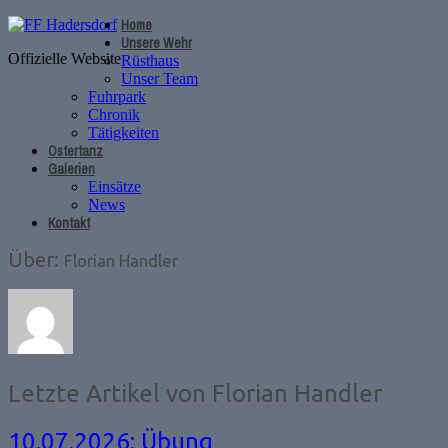
Home
Unsere Wehr
Offizielle Website
Rüsthaus
Unser Team
Fuhrpark
Chronik
Tätigkeiten
Ostertanz
Galerien
Einsätze
News
Kontakt
Über:
Florian Handler
Letzte Artikel von Florian Handler
10.07.2026: Übung